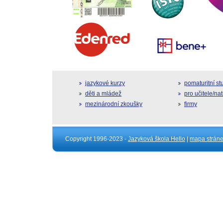
jazykové kurzy
pomaturitní s
děti a mládež
pro učitele/na
mezinárodní zkoušky
firmy
Copyright 1996-2023 -
Jazyková škola Hello
|
mapa strán