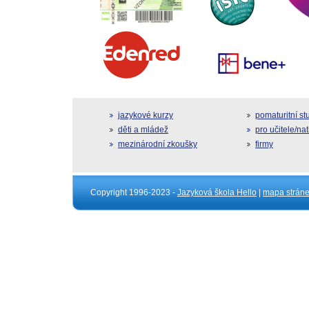
jazykové kurzy
pomaturitní s
děti a mládež
pro učitele/na
mezinárodní zkoušky
firmy
Copyright 1996-2023 -
Jazyková škola Hello
|
mapa strán