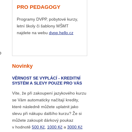
PRO PEDAGOGY
Programy DVPP, pobytové kurzy,
letní školy či šablony MŠMT
najdete na webu
dvpp.hello.cz
o
Novinky
VĚRNOST SE VYPLÁCÍ - KREDITNÍ
SYSTÉM A SLEVY POUZE PRO VÁS
Víte, že při zakoupení jazykového kurzu
se Vám automaticky načítají kredity,
které následně můžete uplatnit jako
slevu při nákupu dalšího kurzu? Že si
můžete zakoupit dárkový poukaz
v hodnotě
500 Kč
,
1000 Kč
a
3000 Kč