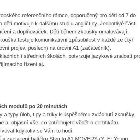
evropského referenčního rámce, doporučený pro děti od 7 do
 děti motivuje k dalšímu studiu angličtiny. Jednotlivé části
ičení a doplňovaček. Děti během zkoušky omalovávají,
Zkouška testuje komunikativní způsobilost v každé ze čtyř
ovní projev, poslech) na úrovni A1 (začátečník).
kladních i středních školách, potvrzuje jazykové znalosti pr
ijímacího řízení aj.
ových modulů po 20 minutách
 a typy úloh, tipy a triky k úspěšnému zvládnutí zkoušky,
 objasní vše, co potřebujete vědět o certifikátu.
olvovat kdykoliv se Vám to hodí.
ní a zaplacení balíčku Step to A1 MOVERS (YLE: Young