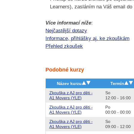
Learners), zasláním na Váš email do 
Více informací níže
:
Nejčastější dotazy
Informace, přihlášky aj. ke zkouškám
Přehled zkoušek
Podobné kurzy
Název kurzu
Termín
Zkouška z AJ pro děti -
So
A1 Movers (YLE)
12:00 - 16:00
Zkouška z AJ pro děti -
Po
A1 Movers (YLE)
00:00 - 00:00
Zkouška z AJ pro děti -
So
A1 Movers (YLE)
09:00 - 12:00