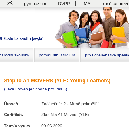
ZŠ
gymnázium
DVPP
LMS
kariéra/career
ši školu ke studiu jazyků
národní zkoušky
pomaturitní studium
pro učitele/native speak
Step to A1 MOVERS (YLE: Young Learners)
(Jaká úroveň je vhodná pro Vás »)
Úroveň:
Začátečníci 2 - Mírně pokročilí 1
Certifikát:
Zkouška A1 Movers (YLE)
Termín výuky:
09.06.2026