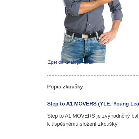
«Zpět do katalogu kurzů
Popis zkoušky
Step to A1 MOVERS (YLE: Young Lea
Step to A1 MOVERS je zvýhodněný balí
k úspěšnému složení zkoušky.