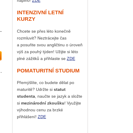
naplno!
ZDE
INTENZIVNÍ LETNÍ
KURZY
Chcete se přes léto konečně
rozmluvit? Neztrácejte čas
a posuňte svou angličtinu o úroveň
výš za pouhý týden! Užijte si léto
plné zážitků a přihlaste se
ZDE
POMATURITNÍ STUDIUM
Přemýšlíte, co budete dělat po
maturitě? Udržte si
statut
studenta
, naučte se jazyk a složte
si
mezinárodní zkoušku
! Využijte
výhodnou cenu za brzké
přihlášení!
ZDE