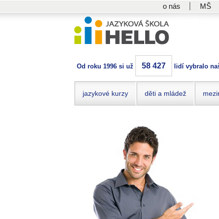
o nás
MŠ
58 427
Od roku 1996 si už
lidí vybralo na
jazykové kurzy
děti a mládež
mezi