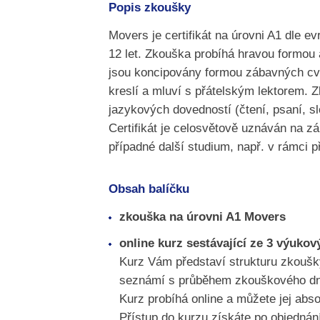
Popis zkoušky
Movers je certifikát na úrovni A1 dle 
12 let. Zkouška probíhá hravou formou a
jsou koncipovány formou zábavných cv
kreslí a mluví s přátelským lektorem. 
jazykových dovedností (čtení, psaní, sl
Certifikát je celosvětově uznáván na zá
případné další studium, např. v rámci př
Obsah balíčku
zkouška na úrovni A1 Movers
online kurz sestávající ze 3 výuk
Kurz Vám představí strukturu zkoušky
seznámí s průběhem zkouškového dne a
Kurz probíhá online a můžete jej abs
Přístup do kurzu získáte po objedná