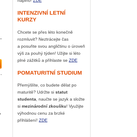
naplno!
ZDE
INTENZIVNÍ LETNÍ
KURZY
Chcete se přes léto konečně
rozmluvit? Neztrácejte čas
a posuňte svou angličtinu o úroveň
výš za pouhý týden! Užijte si léto
plné zážitků a přihlaste se
ZDE
POMATURITNÍ STUDIUM
Přemýšlíte, co budete dělat po
maturitě? Udržte si
statut
studenta
, naučte se jazyk a složte
si
mezinárodní zkoušku
! Využijte
výhodnou cenu za brzké
ý
přihlášení!
ZDE