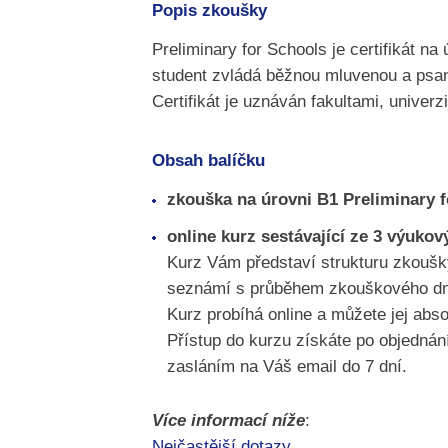
Popis zkoušky
Preliminary for Schools je certifikát n
student zvládá běžnou mluvenou a psano
Certifikát je uznáván fakultami, univer
Obsah balíčku
zkouška na úrovni B1 Preliminary 
online kurz sestávající ze 3 výuk
Kurz Vám představí strukturu zkoušky
seznámí s průběhem zkouškového dne a
Kurz probíhá online a můžete jej abs
Přístup do kurzu získáte po objednán
zasláním na Váš email do 7 dní.
Více informací níže
:
Nejčastější dotazy