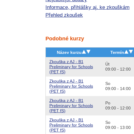
Informace, přihlášky aj. ke zkouškám
Přehled zkoušek
Podobné kurzy
Název kurzu
Termín
Zkouška z AJ - B1
Út
Preliminary for Schools
09:00 - 12:00
(PET fS)
Zkouška z AJ - B1
So
Preliminary for Schools
09:00 - 14:00
(PET fS)
Zkouška z AJ - B1
Po
Preliminary for Schools
09:00 - 12:00
(PET fS)
Zkouška z AJ - B1
So
Preliminary for Schools
09:00 - 13:00
(PET fS)