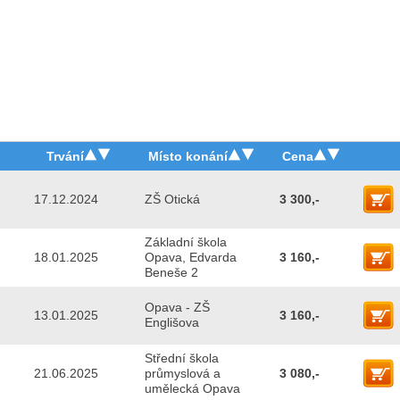
Trvání
Místo konání
Cena
17.12.2024
ZŠ Otická
3 300,-
Základní škola
18.01.2025
Opava, Edvarda
3 160,-
Beneše 2
Opava - ZŠ
13.01.2025
3 160,-
Englišova
Střední škola
21.06.2025
průmyslová a
3 080,-
umělecká Opava