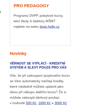
PRO PEDAGOGY
e
Programy DVPP, pobytové kurzy,
letní školy či šablony MŠMT
najdete na webu
dvpp.hello.cz
Novinky
VĚRNOST SE VYPLÁCÍ - KREDITNÍ
SYSTÉM A SLEVY POUZE PRO VÁS
Víte, že při zakoupení jazykového kurzu
se Vám automaticky načítají kredity,
které následně můžete uplatnit jako
slevu při nákupu dalšího kurzu? Že si
můžete zakoupit dárkový poukaz
v hodnotě
500 Kč
,
1000 Kč
a
3000 Kč