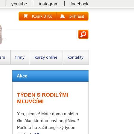
youtube
instagram
facebook
Košík 0 Kč
přihlásit
ers
firmy
kurzy online
kontakty
Akce
TÝDEN S RODILÝMI
MLUVČÍMI
Yes, please! Máte doma malého
školáka, kterého baví angličtina?
Pošlete ho zažít anglický týden