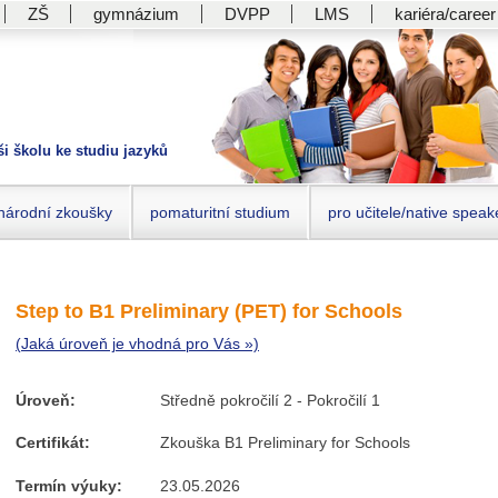
ZŠ
gymnázium
DVPP
LMS
kariéra/career
ši školu ke studiu jazyků
národní zkoušky
pomaturitní studium
pro učitele/native speak
Step to B1 Preliminary (PET) for Schools
(Jaká úroveň je vhodná pro Vás »)
Úroveň:
Středně pokročilí 2 - Pokročilí 1
Certifikát:
Zkouška B1 Preliminary for Schools
Termín výuky:
23.05.2026