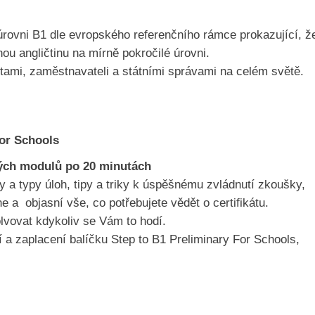
a úrovni B1 dle evropského referenčního rámce prokazující, ž
u angličtinu na mírně pokročilé úrovni.
zitami, zaměstnavateli a státními správami na celém světě.
for Schools
ových modulů po 20 minutách
 a typy úloh, tipy a triky k úspěšnému zvládnutí zkoušky,
 objasní vše, co potřebujete vědět o certifikátu.
olvovat kdykoliv se Vám to hodí.
í a zaplacení balíčku Step to B1 Preliminary For Schools,