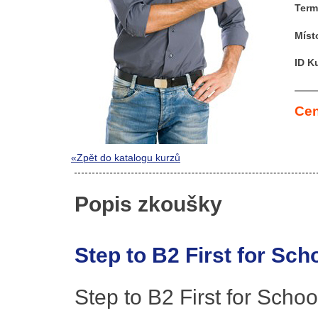
Term
Míst
ID K
Cen
«Zpět do katalogu kurzů
Popis zkoušky
Step to B2 First for Sch
Step to B2 First for Scho