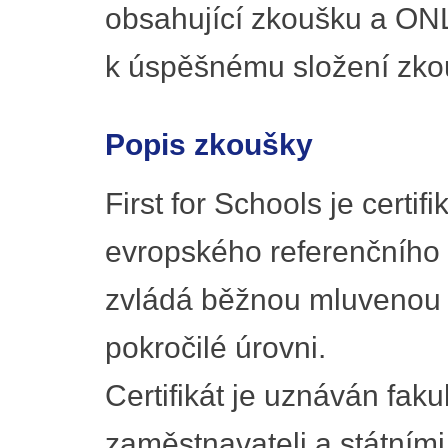
obsahující zkoušku a ONL
k úspěšnému složení zko
Popis zkoušky
First for Schools je certif
evropského referenčního 
zvládá běžnou mluvenou 
pokročilé úrovni.
Certifikát je uznáván faku
zaměstnavateli a státním