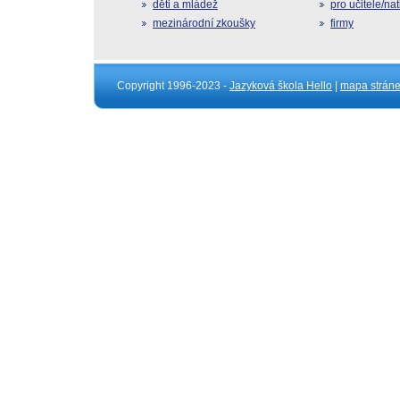
děti a mládež
pro učitele/na
mezinárodní zkoušky
firmy
Copyright 1996-2023 -
Jazyková škola Hello
|
mapa strán