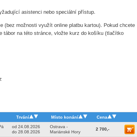
žadující asistenci nebo speciální přístup.
ce (bez možnosti využít online platbu kartou). Pokud chcete
 tábor na této stránce, vložte kurz do košíku (tlačítko
z
Trvání
Místo konání
Cena
Pá
od 24.08.2026
Ostrava -
2 700,-
do 28.08.2026
Mariánské Hory