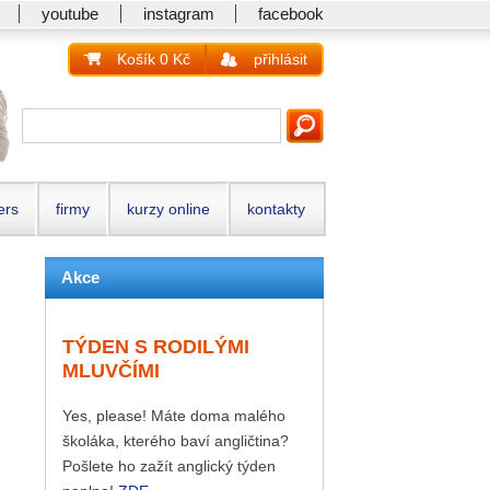
youtube
instagram
facebook
Košík 0 Kč
přihlásit
ers
firmy
kurzy online
kontakty
Akce
TÝDEN S RODILÝMI
MLUVČÍMI
Yes, please! Máte doma malého
školáka, kterého baví angličtina?
Pošlete ho zažít anglický týden