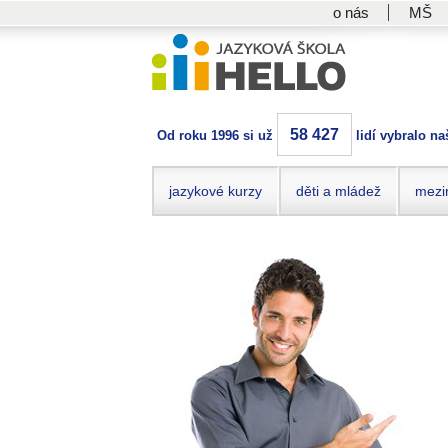
o nás
MŠ
58 427
Od roku 1996 si už
lidí vybralo na
jazykové kurzy
děti a mládež
mezi