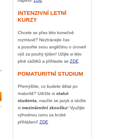
naplno!
ZDE
INTENZIVNÍ LETNÍ
KURZY
Chcete se přes léto konečně
rozmluvit? Neztrácejte čas
a posuňte svou angličtinu o úroveň
výš za pouhý týden! Užijte si léto
plné zážitků a přihlaste se
ZDE
POMATURITNÍ STUDIUM
Přemýšlíte, co budete dělat po
maturitě? Udržte si
statut
studenta
, naučte se jazyk a složte
si
mezinárodní zkoušku
! Využijte
výhodnou cenu za brzké
přihlášení!
ZDE