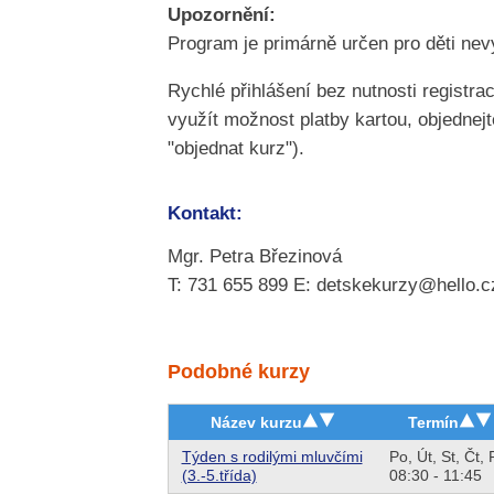
Upozornění:
Program je primárně určen pro děti nevy
Rychlé přihlášení bez nutnosti registra
využít možnost platby kartou, objednejte
"objednat kurz").
Kontakt:
Mgr. Petra Březinová
T: 731 655 899 E: detskekurzy@hello.c
Podobné kurzy
Název kurzu
Termín
Týden s rodilými mluvčími
Po,
Út,
St,
Čt,
(3.-5.třída)
08:30 - 11:45