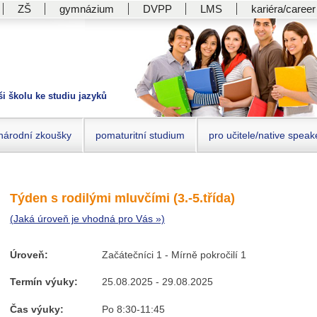
ZŠ
gymnázium
DVPP
LMS
kariéra/career
ši školu ke studiu jazyků
národní zkoušky
pomaturitní studium
pro učitele/native speak
Týden s rodilými mluvčími (3.-5.třída)
(Jaká úroveň je vhodná pro Vás »)
Úroveň:
Začátečníci 1 - Mírně pokročilí 1
Termín výuky:
25.08.2025 - 29.08.2025
Čas výuky:
Po 8:30-11:45