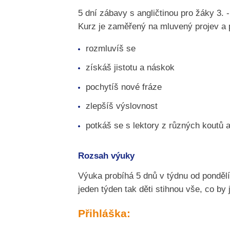
5 dní zábavy s angličtinou pro žáky 3. -
Kurz je zaměřený na mluvený projev a po
rozmluvíš se
získáš jistotu a náskok
pochytíš nové fráze
zlepšíš výslovnost
potkáš se s lektory z různých koutů 
Rozsah výuky
Výuka probíhá 5 dnů v týdnu od ponděl
jeden týden tak děti stihnou vše, co by 
Přihláška: