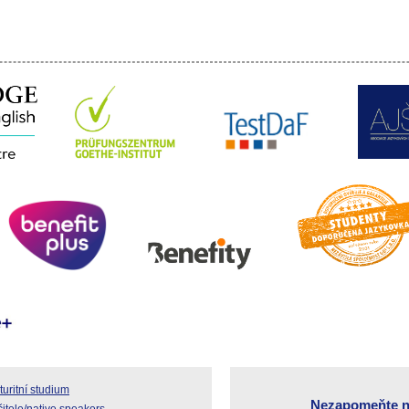
uritní studium
Nezapomeňte n