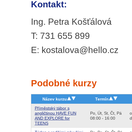
Kontakt:
Ing. Petra Košťálová
T: 731 655 899
E: kostalova@hello.cz
Podobné kurzy
Název kurzu
Termín
Příměstský tábor s
angličtinou HAVE FUN
Po,
Út,
St,
Čt,
Pá
o
AND EXPLORE for
08:00 - 16:00
d
TEENS