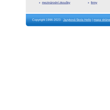
mezinárodní zkoušky
firmy
Copyright 1996-2023 -
Jazyková škola Hello
|
mapa strán