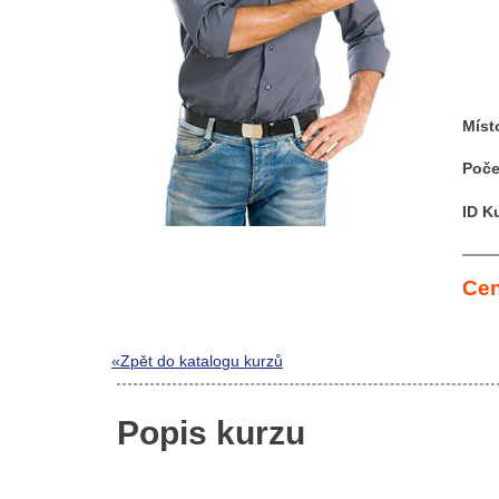
Míst
Poče
ID K
Cen
«Zpět do katalogu kurzů
Popis kurzu