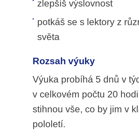
zlepšíš výslovnost
potkáš se s lektory z rů
světa
Rozsah výuky
Výuka probíhá 5 dnů v tý
v celkovém počtu 20 hodin
stihnou vše, co by jim v k
pololetí.