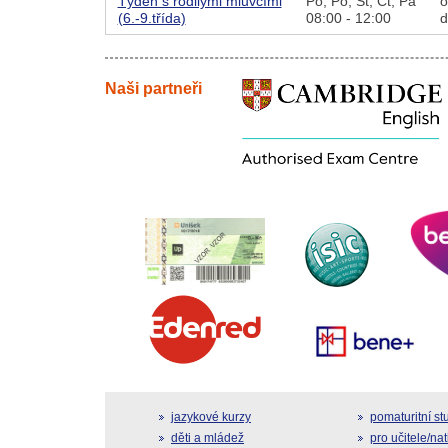
Týden s rodilými mluvčími
Po,
Po,
St,
Čt,
Pá
o
(6.-9.třída)
08:00 - 12:00
d
Naši partneři
jazykové kurzy
pomaturitní s
děti a mládež
pro učitele/na