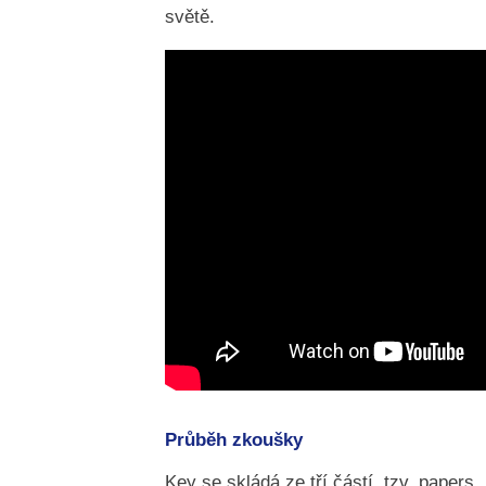
světě.
Průběh zkoušky
Key se skládá ze tří částí, tzv. papers.