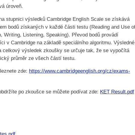
vá úroveň.
na stupnici výsledků Cambridge English Scale se získává
em bodů získaných v každé části testu (Reading and Use o
h, Writing, Listening, Speaking). Převod bodů provádí
íci v Cambridge na základě speciálního algoritmu. Výsledné
a celkový výsledek zkoušky se určuje tak, že se vypočítá
tický průměr ze všech částí testu.
leznete zde:
https://www.cambridgeenglish.org/cz/exams-
obdržíte po zkoušce se můžete podívat zde:
KET Result.pdf
tes.pdf