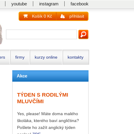
youtube
instagram
facebook
Košík 0 Kč
přihlásit
ers
firmy
kurzy online
kontakty
Akce
TÝDEN S RODILÝMI
MLUVČÍMI
Yes, please! Máte doma malého
školáka, kterého baví angličtina?
Pošlete ho zažít anglický týden