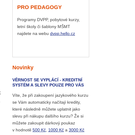
PRO PEDAGOGY
Programy DVPP, pobytové kurzy,
letní školy či šablony MŠMT
najdete na webu
dvpp.hello.cz
Novinky
VĚRNOST SE VYPLÁCÍ - KREDITNÍ
SYSTÉM A SLEVY POUZE PRO VÁS
k
Víte, že při zakoupení jazykového kurzu
se Vám automaticky načítají kredity,
které následně můžete uplatnit jako
slevu při nákupu dalšího kurzu? Že si
můžete zakoupit dárkový poukaz
v hodnotě
500 Kč
,
1000 Kč
a
3000 Kč