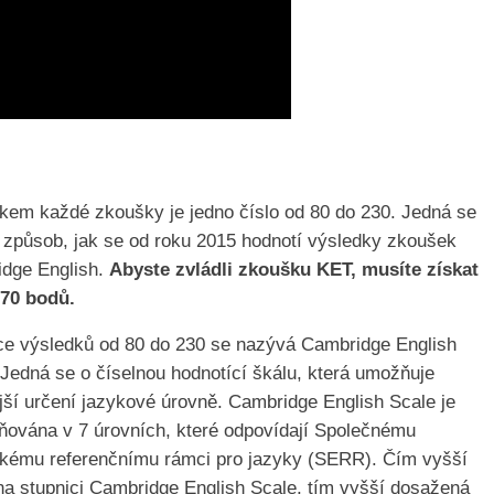
kem každé zkoušky je jedno číslo od 80 do 230. Jedná se
 způsob, jak se od roku 2015 hodnotí výsledky zkoušek
dge English.
Abyste zvládli zkoušku KET, musíte získat
170 bodů.
ce výsledků od 80 do 230 se nazývá Cambridge English
 Jedná se o číselnou hodnotící škálu, která umožňuje
jší určení jazykové úrovně. Cambridge English Scale je
ňována v 7 úrovních, které odpovídají Společnému
kému referenčnímu rámci pro jazyky (SERR). Čím vyšší
na stupnici Cambridge English Scale, tím vyšší dosažená