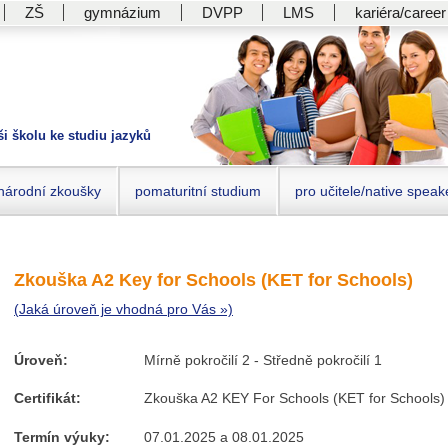
ZŠ
gymnázium
DVPP
LMS
kariéra/career
ši školu ke studiu jazyků
národní zkoušky
pomaturitní studium
pro učitele/native speak
Zkouška A2 Key for Schools (KET for Schools)
(Jaká úroveň je vhodná pro Vás »)
Úroveň:
Mírně pokročilí 2 - Středně pokročilí 1
Certifikát:
Zkouška A2 KEY For Schools (KET for Schools)
Termín výuky:
07.01.2025 a 08.01.2025