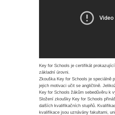
Key for Schools je certifikát prokazují
základní úrovni.
Zkouška Key for Schools je speciálně 
jejich motivaci učit se angličtině. Jel
Key for Schools žákům sebedůvěru k vy
Složení zkoušky Key for Schools přiná
dalších kvalifikačních stupňů. Kvalif
kvalifikace jsou uznávány fakultami, u