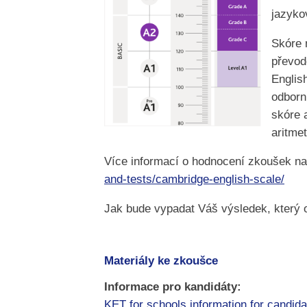
jazyko
Skóre 
převod
Englis
odborn
skóre 
aritme
Více informací o hodnocení zkoušek na
and-tests/cambridge-english-scale/
Jak bude vypadat Váš výsledek, který 
Materiály ke zkoušce
Informace pro kandidáty:
KET for schools information for candida