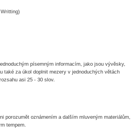
Writting)
jednoduchým písemným informacím, jako jsou vývěsky,
ou také za úkol doplnit mezery v jednoduchých větách
rozsahu asi 25 - 30 slov.
pni porozumět oznámením a dalším mluveným materiálům,
ným tempem.