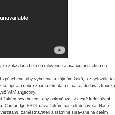
cí, že žákzvládá běžnou mluvenou a psanou angličtinu na
přizpůsobena, aby vyhovovala zájmům žáků, a zvyšovala ta
ikož se opírá o dobře známá témata a situace, dodává zkouška
užívání angličtiny.
ší žákům povzbuzení, aby pokračovali v cestě k dosažení
ikace Cambridge ESOL dává žákům náskok do života. Naše
niverzitami, zaměstnavateli a státními správami na celém