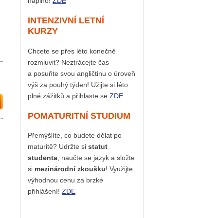
naplno!
ZDE
INTENZIVNÍ LETNÍ
KURZY
Chcete se přes léto konečně
rozmluvit? Neztrácejte čas
a posuňte svou angličtinu o úroveň
výš za pouhý týden! Užijte si léto
plné zážitků a přihlaste se
ZDE
POMATURITNÍ STUDIUM
Přemýšlíte, co budete dělat po
maturitě? Udržte si
statut
studenta
, naučte se jazyk a složte
si
mezinárodní zkoušku
! Využijte
výhodnou cenu za brzké
přihlášení!
ZDE