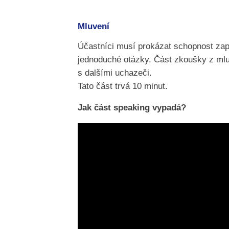
Mluvení
Účastníci musí prokázat schopnost zapo
jednoduché otázky. Část zkoušky z mluve
s dalšími uchazeči.
Tato část trvá 10 minut.
Jak část speaking vypadá?