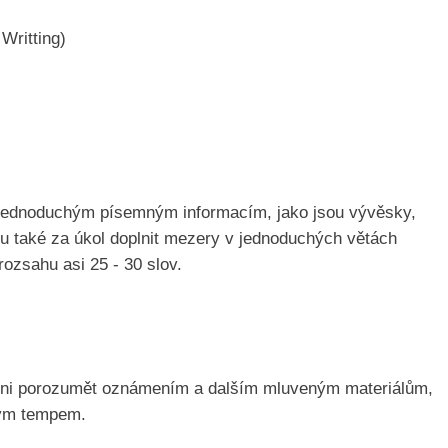
Writting)
jednoduchým písemným informacím, jako jsou vývěsky,
ou také za úkol doplnit mezery v jednoduchých větách
rozsahu asi 25 - 30 slov.
pni porozumět oznámením a dalším mluveným materiálům,
ným tempem.