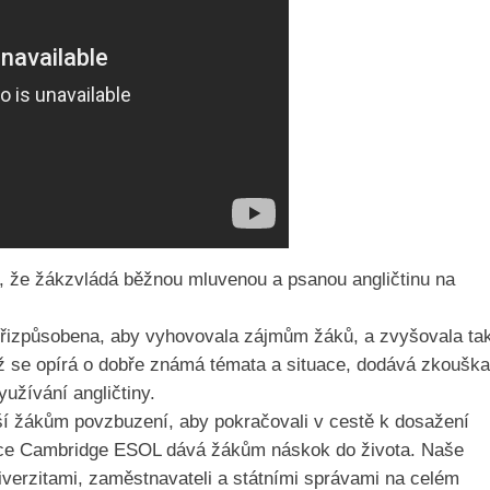
cí, že žákzvládá běžnou mluvenou a psanou angličtinu na
přizpůsobena, aby vyhovovala zájmům žáků, a zvyšovala ta
ikož se opírá o dobře známá témata a situace, dodává zkouška
užívání angličtiny.
ší žákům povzbuzení, aby pokračovali v cestě k dosažení
ikace Cambridge ESOL dává žákům náskok do života. Naše
niverzitami, zaměstnavateli a státními správami na celém