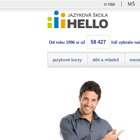
o nás
MŠ
58 427
Od roku 1996 si už
lidí vybralo na
jazykové kurzy
děti a mládež
mezi