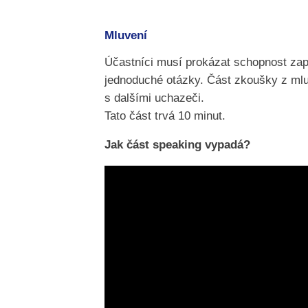
Mluvení
Účastníci musí prokázat schopnost zapo
jednoduché otázky. Část zkoušky z mluve
s dalšími uchazeči.
Tato část trvá 10 minut.
Jak část speaking vypadá?