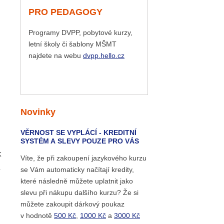
PRO PEDAGOGY
Programy DVPP, pobytové kurzy,
letní školy či šablony MŠMT
najdete na webu
dvpp.hello.cz
Novinky
VĚRNOST SE VYPLÁCÍ - KREDITNÍ
SYSTÉM A SLEVY POUZE PRO VÁS
k
Víte, že při zakoupení jazykového kurzu
se Vám automaticky načítají kredity,
které následně můžete uplatnit jako
slevu při nákupu dalšího kurzu? Že si
můžete zakoupit dárkový poukaz
v hodnotě
500 Kč
,
1000 Kč
a
3000 Kč