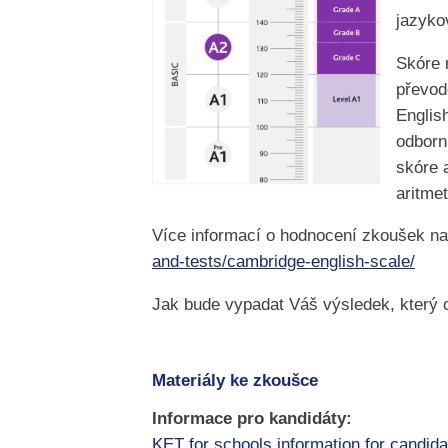
jazyko
Skóre 
převod
Englis
odborn
skóre 
aritme
Více informací o hodnocení zkoušek na
and-tests/cambridge-english-scale/
Jak bude vypadat Váš výsledek, který 
Materiály ke zkoušce
Informace pro kandidáty:
KET for schools information for candida