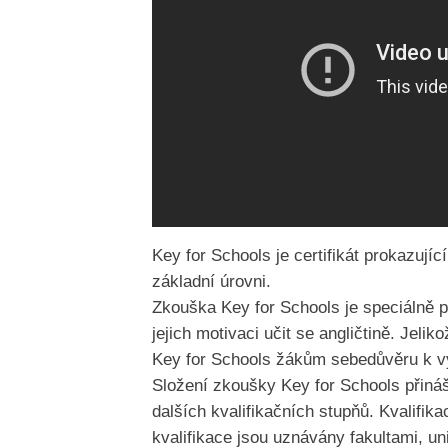
Key for Schools je certifikát prokazují
základní úrovni.
Zkouška Key for Schools je speciálně 
jejich motivaci učit se angličtině. Jel
Key for Schools žákům sebedůvěru k vy
Složení zkoušky Key for Schools přiná
dalších kvalifikačních stupňů. Kvalif
kvalifikace jsou uznávány fakultami, u