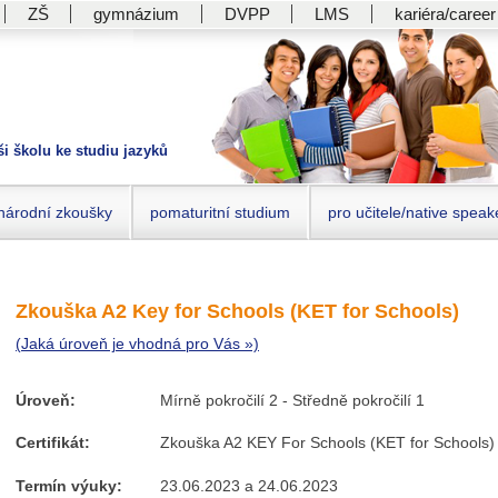
ZŠ
gymnázium
DVPP
LMS
kariéra/career
ši školu ke studiu jazyků
národní zkoušky
pomaturitní studium
pro učitele/native speak
Zkouška A2 Key for Schools (KET for Schools)
(Jaká úroveň je vhodná pro Vás »)
Úroveň:
Mírně pokročilí 2 - Středně pokročilí 1
Certifikát:
Zkouška A2 KEY For Schools (KET for Schools)
Termín výuky:
23.06.2023 a 24.06.2023