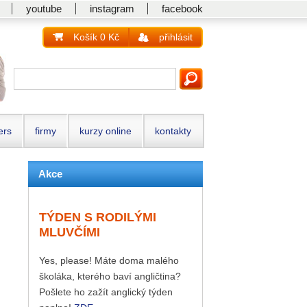
youtube
instagram
facebook
Košík 0 Kč
přihlásit
ers
firmy
kurzy online
kontakty
Akce
TÝDEN S RODILÝMI
MLUVČÍMI
Yes, please! Máte doma malého
školáka, kterého baví angličtina?
Pošlete ho zažít anglický týden