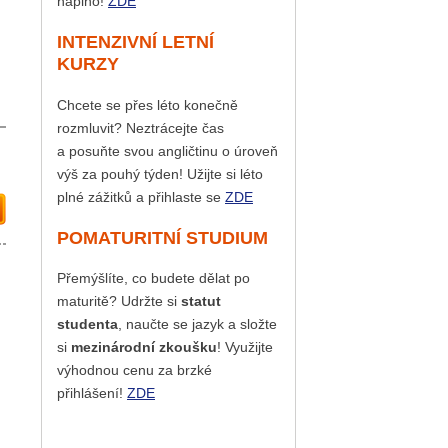
naplno!
ZDE
INTENZIVNÍ LETNÍ
KURZY
Chcete se přes léto konečně
rozmluvit? Neztrácejte čas
a posuňte svou angličtinu o úroveň
výš za pouhý týden! Užijte si léto
plné zážitků a přihlaste se
ZDE
POMATURITNÍ STUDIUM
Přemýšlíte, co budete dělat po
maturitě? Udržte si
statut
studenta
, naučte se jazyk a složte
si
mezinárodní zkoušku
! Využijte
výhodnou cenu za brzké
přihlášení!
ZDE