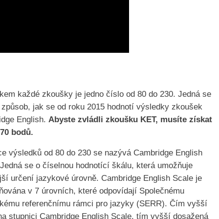
kem každé zkoušky je jedno číslo od 80 do 230. Jedná se
 způsob, jak se od roku 2015 hodnotí výsledky zkoušek
dge English.
Abyste zvládli zkoušku KET, musíte získat
170 bodů.
ce výsledků od 80 do 230 se nazývá Cambridge English
 Jedná se o číselnou hodnotící škálu, která umožňuje
jší určení jazykové úrovně. Cambridge English Scale je
ňována v 7 úrovních, které odpovídají Společnému
kému referenčnímu rámci pro jazyky (SERR). Čím vyšší
na stupnici Cambridge English Scale, tím vyšší dosažená