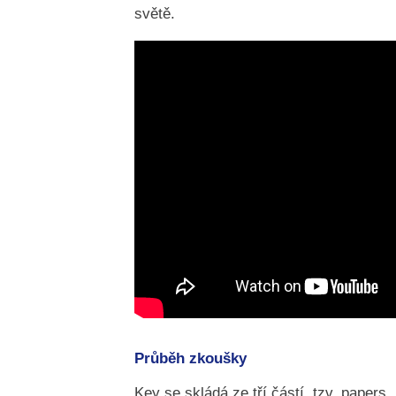
světě.
Průběh zkoušky
Key se skládá ze tří částí, tzv. papers.