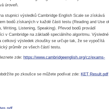
vá úroveň.
na stupnici výsledků Cambridge English Scale se získává
em bodů získaných v každé části testu (Reading and Use o
h, Writing, Listening, Speaking). Převod bodů provádí
íci v Cambridge na základě speciálního algoritmu. Výsledné
a celkový výsledek zkoušky se určuje tak, že se vypočítá
tický průměr ze všech částí testu.
leznete zde:
https://www.cambridgeenglish.org/cz/exams-
obdržíte po zkoušce se můžete podívat zde:
KET Result.pdf
tes.pdf