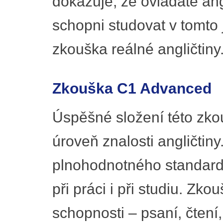
dokazuje, že ovládáte ang
schopni studovat v tomto
zkouška reálné angličtiny
Zkouška C1 Advanced
Úspěšné složení této zko
úroveň znalosti angličtiny
plnohodnotného standardu
při práci i při studiu. Zko
schopnosti – psaní, čtení