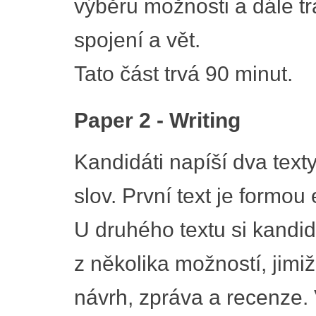
výběru možnosti a dále tr
spojení a vět.
Tato část trvá 90 minut.
Paper 2 - Writing
Kandidáti napíší dva text
slov. První text je formo
U druhého textu si kandi
z několika možností, jimiž
návrh, zpráva a recenze. 