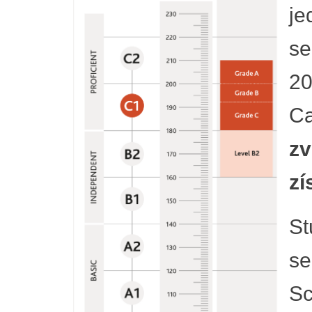
je
se
20
Ca
zv
zí
St
se
Sc