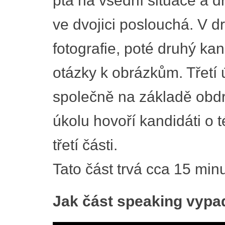
ptá na všední situace a dr
ve dvojici poslouchá. V d
fotografie, poté druhý ka
otázky k obrázkům. Třetí 
společně na základě obdr
úkolu hovoří kandidáti o 
třetí části.
Tato část trvá cca 15 minu
Jak část speaking vypa