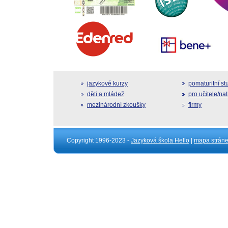
jazykové kurzy
pomaturitní s
děti a mládež
pro učitele/na
mezinárodní zkoušky
firmy
Copyright 1996-2023 -
Jazyková škola Hello
|
mapa strán