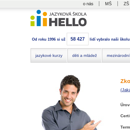
o nás
MŠ
ZŠ
58 427
Od roku 1996 si už
lidí vybralo naši školu
jazykové kurzy
děti a mládež
mezinárodní
Zko
(Jak
Úrov
Certi
Term