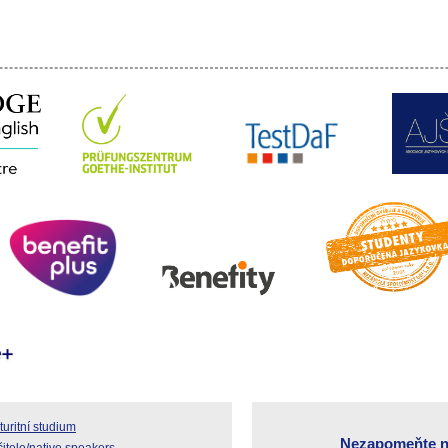
uritní studium
Nezapomeňte n