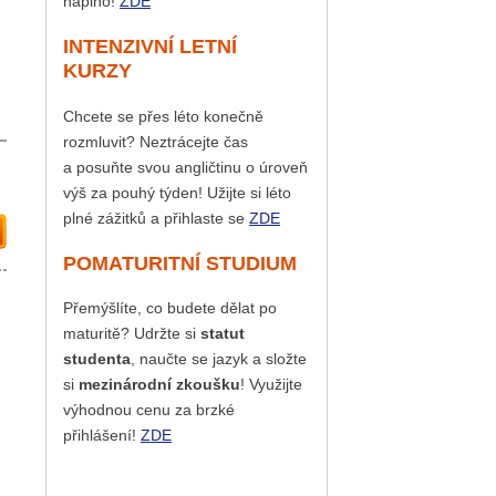
naplno!
ZDE
INTENZIVNÍ LETNÍ
KURZY
Chcete se přes léto konečně
rozmluvit? Neztrácejte čas
a posuňte svou angličtinu o úroveň
výš za pouhý týden! Užijte si léto
plné zážitků a přihlaste se
ZDE
POMATURITNÍ STUDIUM
Přemýšlíte, co budete dělat po
maturitě? Udržte si
statut
studenta
, naučte se jazyk a složte
si
mezinárodní zkoušku
! Využijte
výhodnou cenu za brzké
přihlášení!
ZDE