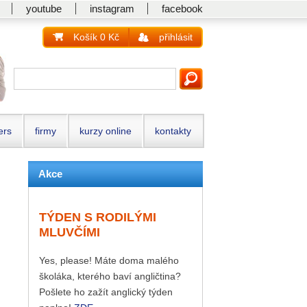
youtube
instagram
facebook
Košík 0 Kč
přihlásit
ers
firmy
kurzy online
kontakty
Akce
TÝDEN S RODILÝMI
MLUVČÍMI
Yes, please! Máte doma malého
školáka, kterého baví angličtina?
Pošlete ho zažít anglický týden