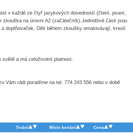
ost v každé ze čtyř jazykových dovedností (čtení, psaní,
 zkouška na úrovni A2 (začátečník).Jednotlivé části jsou
a doplňovaček. Děti během zkoušky omalovávají, kreslí
 světě a má celoživotní platnost.
zu Vám rádi poradíme na tel. 774 243 556 nebo v době
Trvání
Místo konání
Cena