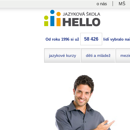
o nás
MŠ
58 426
Od roku 1996 si už
lidí vybralo na
jazykové kurzy
děti a mládež
mezi