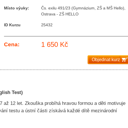
Místo výuky:
Čs. exilu 491/23 (Gymnázium, ZŠ a MŠ Hello),
Ostrava - ZŠ HELLO
ID Kurzu
25432
1 650 Kč
Cena:
Objednat kurz
lish Test)
 7 až 12 let. Zkouška probíhá hravou formou a děti motivuje
vání testu a ústní části získává každé dítě mezinárodní