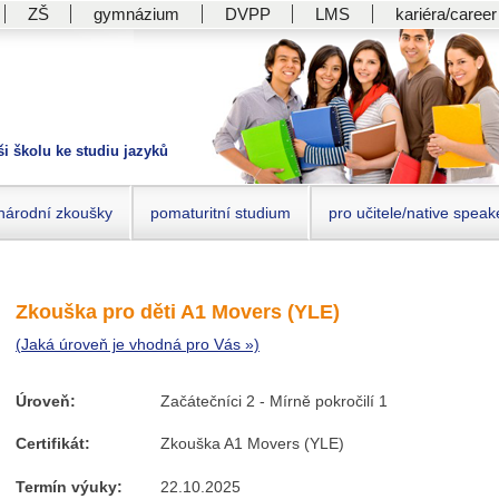
ZŠ
gymnázium
DVPP
LMS
kariéra/career
ši školu ke studiu jazyků
národní zkoušky
pomaturitní studium
pro učitele/native speak
Zkouška pro děti A1 Movers (YLE)
(Jaká úroveň je vhodná pro Vás »)
Úroveň:
Začátečníci 2 - Mírně pokročilí 1
Certifikát:
Zkouška A1 Movers (YLE)
Termín výuky:
22.10.2025