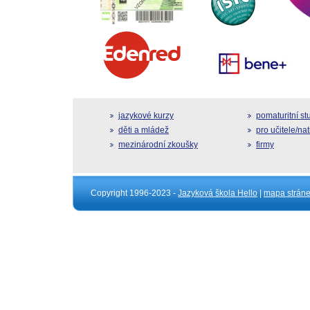
jazykové kurzy
pomaturitní s
děti a mládež
pro učitele/na
mezinárodní zkoušky
firmy
Copyright 1996-2023 -
Jazyková škola Hello
|
mapa strán