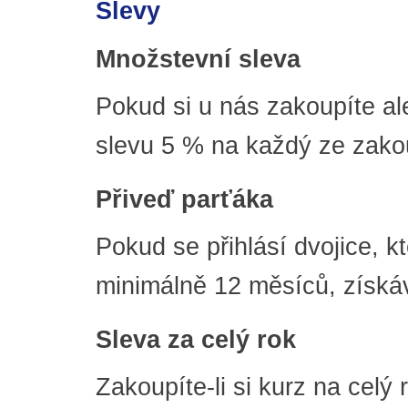
Slevy
Množstevní sleva
Pokud si u nás zakoupíte al
slevu 5 % na každý ze zako
Přiveď parťáka
Pokud se přihlásí dvojice, k
minimálně 12 měsíců, získáv
Sleva za celý rok
Zakoupíte-li si kurz na celý