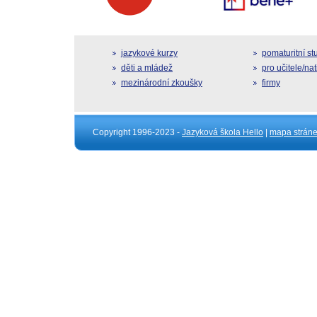
jazykové kurzy
pomaturitní s
děti a mládež
pro učitele/na
mezinárodní zkoušky
firmy
Copyright 1996-2023 -
Jazyková škola Hello
|
mapa strán