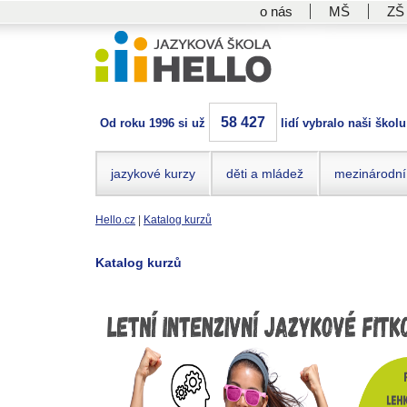
o nás
MŠ
ZŠ
58 427
Od roku 1996 si už
lidí vybralo naši školu
jazykové kurzy
děti a mládež
mezinárodní
Hello.cz
|
Katalog kurzů
Katalog kurzů