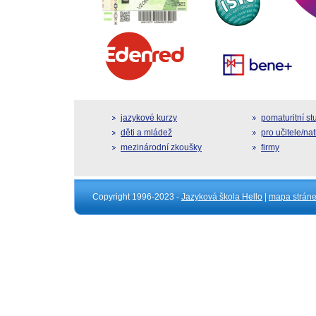
jazykové kurzy
pomaturitní s
děti a mládež
pro učitele/na
mezinárodní zkoušky
firmy
Copyright 1996-2023 -
Jazyková škola Hello
|
mapa strán