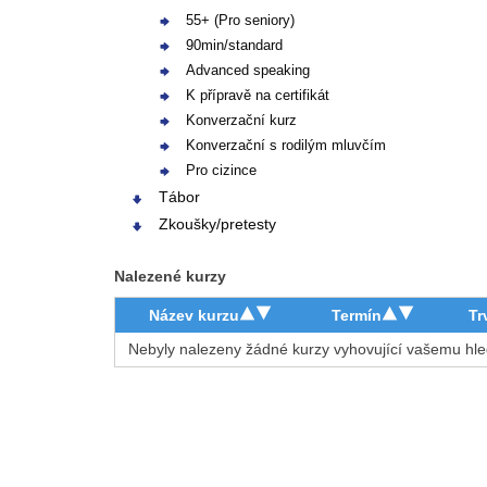
55+ (Pro seniory)
90min/standard
Advanced speaking
K přípravě na certifikát
Konverzační kurz
Konverzační s rodilým mluvčím
Pro cizince
Tábor
Zkoušky/pretesty
Nalezené kurzy
Název kurzu
Termín
Tr
Nebyly nalezeny žádné kurzy vyhovující vašemu hle