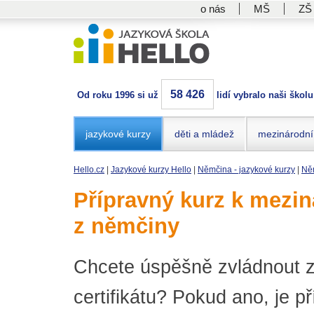
o nás
MŠ
ZŠ
58 426
Od roku 1996 si už
lidí vybralo naši školu
jazykové kurzy
děti a mládež
mezinárodní
Hello.cz
|
Jazykové kurzy Hello
|
Němčina - jazykové kurzy
|
Něm
Přípravný kurz k mezin
z němčiny
Chcete úspěšně zvládnout 
certifikátu? Pokud ano, je p