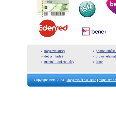
jazykové kurzy
pomaturitní s
děti a mládež
pro učitele/na
mezinárodní zkoušky
firmy
Copyright 1996-2023 -
Jazyková škola Hello
|
mapa strán