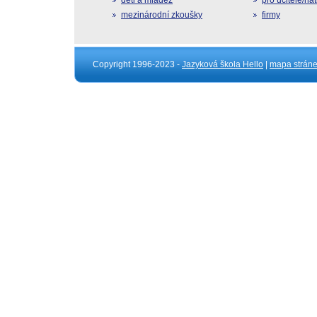
děti a mládež
pro učitele/na
mezinárodní zkoušky
firmy
Copyright 1996-2023 -
Jazyková škola Hello
|
mapa strán