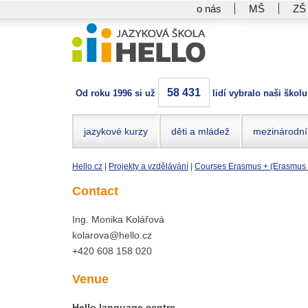
o nás
MŠ
ZŠ
58 431
Od roku 1996 si už
lidí vybralo naši školu
jazykové kurzy
děti a mládež
mezinárodní
Hello.cz
|
Projekty a vzdělávání
|
Courses Erasmus + (Erasmus 
Contact
Ing. Monika Kolářová
kolarova@hello.cz
+420 608 158 020
Venue
Hello language centre