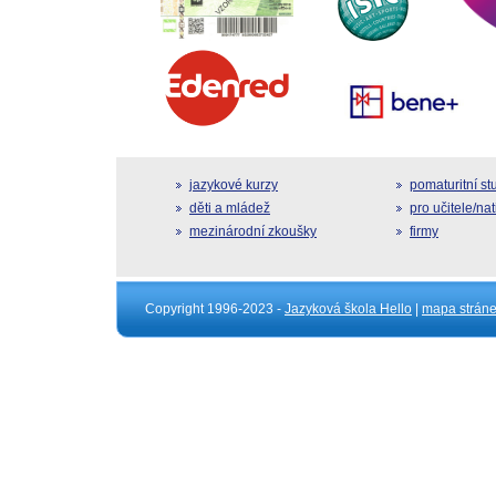
jazykové kurzy
pomaturitní s
děti a mládež
pro učitele/na
mezinárodní zkoušky
firmy
Copyright 1996-2023 -
Jazyková škola Hello
|
mapa strán