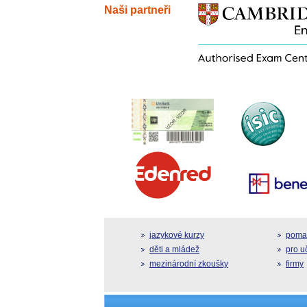
Naši partneři
jazykové kurzy
pomat
děti a mládež
pro u
mezinárodní zkoušky
firmy