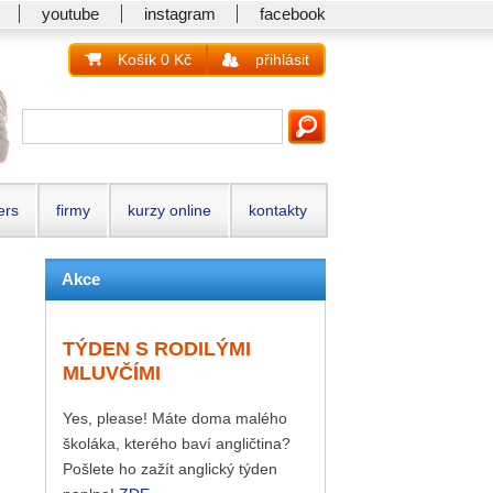
youtube
instagram
facebook
Košík 0 Kč
přihlásit
ers
firmy
kurzy online
kontakty
Akce
TÝDEN S RODILÝMI
MLUVČÍMI
Yes, please! Máte doma malého
školáka, kterého baví angličtina?
Pošlete ho zažít anglický týden