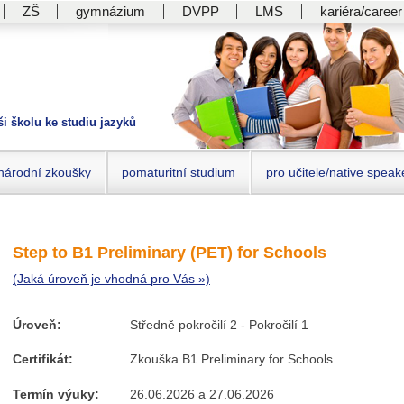
ZŠ
gymnázium
DVPP
LMS
kariéra/career
ši školu ke studiu jazyků
národní zkoušky
pomaturitní studium
pro učitele/native speak
Step to B1 Preliminary (PET) for Schools
(Jaká úroveň je vhodná pro Vás »)
Úroveň:
Středně pokročilí 2 - Pokročilí 1
Certifikát:
Zkouška B1 Preliminary for Schools
Termín výuky:
26.06.2026 a 27.06.2026