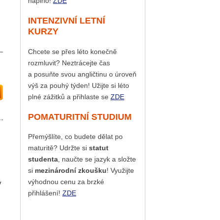
naplno!
ZDE
INTENZIVNÍ LETNÍ
KURZY
Chcete se přes léto konečně
rozmluvit? Neztrácejte čas
a posuňte svou angličtinu o úroveň
výš za pouhý týden! Užijte si léto
plné zážitků a přihlaste se
ZDE
POMATURITNÍ STUDIUM
Přemýšlíte, co budete dělat po
maturitě? Udržte si
statut
studenta
, naučte se jazyk a složte
si
mezinárodní zkoušku
! Využijte
výhodnou cenu za brzké
ý
přihlášení!
ZDE