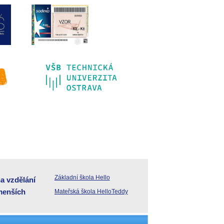
Základní škola Hello
a vzdělání
jmenších
Mateřská škola HelloTeddy