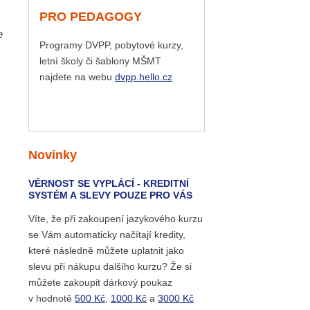
PRO PEDAGOGY
e
Programy DVPP, pobytové kurzy,
letní školy či šablony MŠMT
najdete na webu
dvpp.hello.cz
Novinky
VĚRNOST SE VYPLÁCÍ - KREDITNÍ
SYSTÉM A SLEVY POUZE PRO VÁS
Víte, že při zakoupení jazykového kurzu
se Vám automaticky načítají kredity,
které následně můžete uplatnit jako
slevu při nákupu dalšího kurzu? Že si
můžete zakoupit dárkový poukaz
v hodnotě
500 Kč
,
1000 Kč
a
3000 Kč