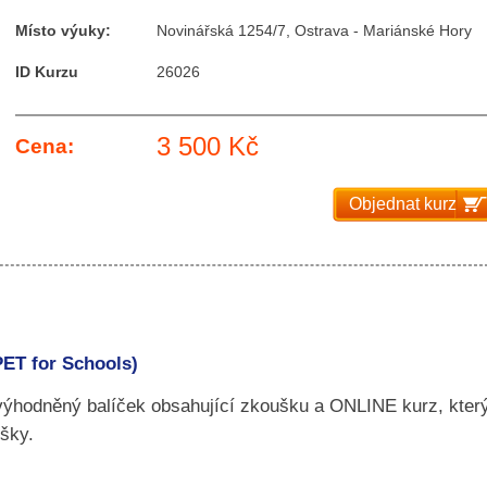
Místo výuky:
Novinářská 1254/7, Ostrava - Mariánské Hory
ID Kurzu
26026
3 500 Kč
Cena:
Objednat kurz
PET for Schools)
zvýhodněný balíček obsahující zkoušku a ONLINE kurz, kter
šky.