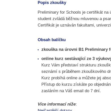
Popis zkoušky
Preliminary for Schools je certifikát n
student zvládá běžnou mluvenou a psano
Certifikát je uznáván fakultami, univer
Obsah balíčku
zkouška na úrovni B1 Preliminary 
online kurz sestávající ze 3 výuk
Kurz Vám představí strukturu zkoušky
seznámí s průběhem zkouškového dne a
Kurz probíhá online a můžete jej abs
Přístup do kurzu získáte po objednán
zasláním na Váš email do 7 dní.
Více informací níže
:
Nejčastější dotazy