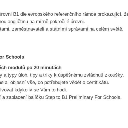
a úrovni B1 dle evropského referenčního rámce prokazující, ž
u angličtinu na mírně pokročilé úrovni.
zitami, zaměstnavateli a státními správami na celém světě.
for Schools
ových modulů po 20 minutách
 a typy úloh, tipy a triky k úspěšnému zvládnutí zkoušky,
 objasní vše, co potřebujete vědět o certifikátu.
olvovat kdykoliv se Vám to hodí.
í a zaplacení balíčku Step to B1 Preliminary For Schools,