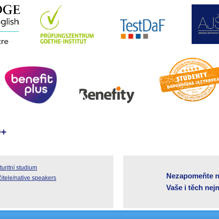
uritní studium
Nezapomeňte n
čitele/native speakers
Vaše i těch ne