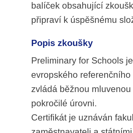
balíček obsahující zkouš
připraví k úspěšnému slo
Popis zkoušky
Preliminary for Schools je
evropského referenčního 
zvládá běžnou mluvenou 
pokročilé úrovni.
Certifikát je uznáván faku
zaměstnavateli a státním