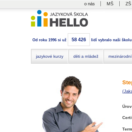
o nás
MŠ
ZŠ
58 426
Od roku 1996 si už
lidí vybralo naši školu
jazykové kurzy
děti a mládež
mezinárodní
Ste
(Jak
Úrov
Certi
Term