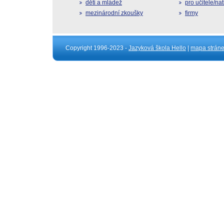
děti a mládež
pro učitele/na
mezinárodní zkoušky
firmy
Copyright 1996-2023 -
Jazyková škola Hello
|
mapa strán