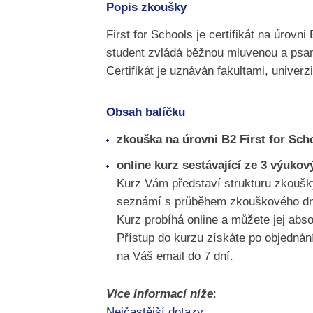
Popis zkoušky
First for Schools je certifikát na úrov
student zvládá běžnou mluvenou a psano
Certifikát je uznáván fakultami, univer
Obsah balíčku
zkouška na úrovni B2 First for Sch
online kurz sestávající ze 3 výuk
Kurz Vám představí strukturu zkoušky
seznámí s průběhem zkouškového dne a
Kurz probíhá online a můžete jej abs
Přístup do kurzu získáte po objednání
na Váš email do 7 dní.
Více informací níže
:
Nejčastější dotazy