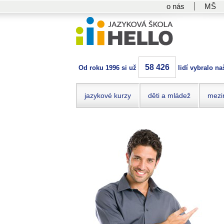
o nás
MŠ
58 426
Od roku 1996 si už
lidí vybralo na
jazykové kurzy
děti a mládež
mezi