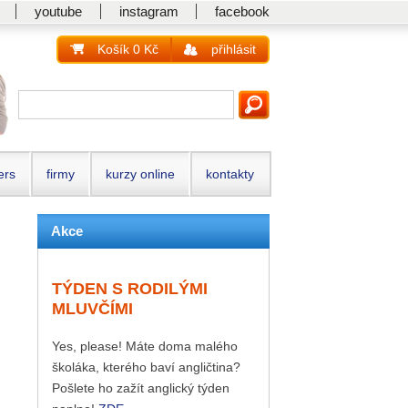
youtube
instagram
facebook
Košík 0 Kč
přihlásit
ers
firmy
kurzy online
kontakty
Akce
TÝDEN S RODILÝMI
MLUVČÍMI
Yes, please! Máte doma malého
školáka, kterého baví angličtina?
Pošlete ho zažít anglický týden