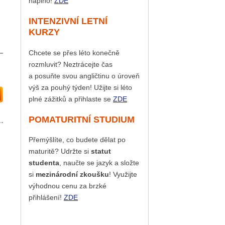
naplno!
ZDE
INTENZIVNÍ LETNÍ
KURZY
Chcete se přes léto konečně
rozmluvit? Neztrácejte čas
a posuňte svou angličtinu o úroveň
výš za pouhý týden! Užijte si léto
plné zážitků a přihlaste se
ZDE
POMATURITNÍ STUDIUM
Přemýšlíte, co budete dělat po
maturitě? Udržte si
statut
studenta
, naučte se jazyk a složte
si
mezinárodní zkoušku
! Využijte
výhodnou cenu za brzké
přihlášení!
ZDE