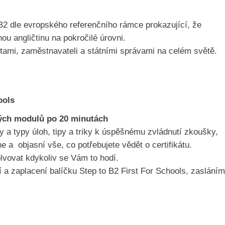
ni B2 dle evropského referenčního rámce prokazující, že
u angličtinu na pokročilé úrovni.
zitami, zaměstnavateli a státními správami na celém světě.
ools
ových modulů po 20 minutách
 a typy úloh, tipy a triky k úspěšnému zvládnutí zkoušky,
 objasní vše, co potřebujete vědět o certifikátu.
olvovat kdykoliv se Vám to hodí.
 a zaplacení balíčku Step to B2 First For Schools, zasláním