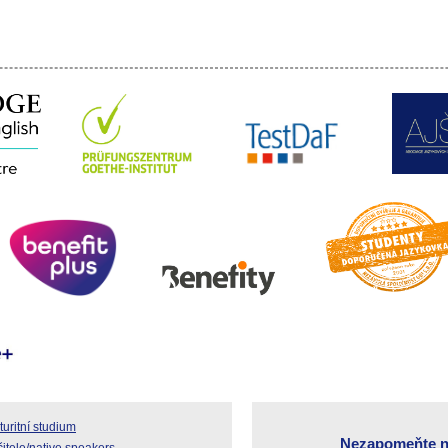
uritní studium
Nezapomeňte n