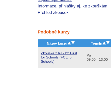
Informace, přihlášky aj. ke zkouškám
Přehled zkoušek
Podobné kurzy
Název kurzu
Termín
Zkouška z AJ - B2 First
Pá
for Schools (FCE for
09:00 - 13:00
Schools)