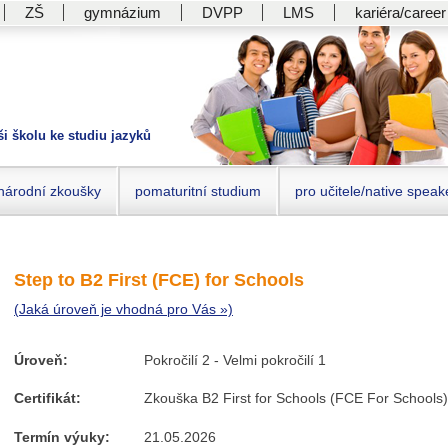
ZŠ
gymnázium
DVPP
LMS
kariéra/career
ši školu ke studiu jazyků
národní zkoušky
pomaturitní studium
pro učitele/native speak
Step to B2 First (FCE) for Schools
(Jaká úroveň je vhodná pro Vás »)
Úroveň:
Pokročilí 2 - Velmi pokročilí 1
Certifikát:
Zkouška B2 First for Schools (FCE For Schools)
Termín výuky:
21.05.2026