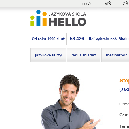
o nás
MŠ
ZŠ
58 426
Od roku 1996 si už
lidí vybralo naši školu
jazykové kurzy
děti a mládež
mezinárodní
Ste
(Jak
Úrov
Certi
Term