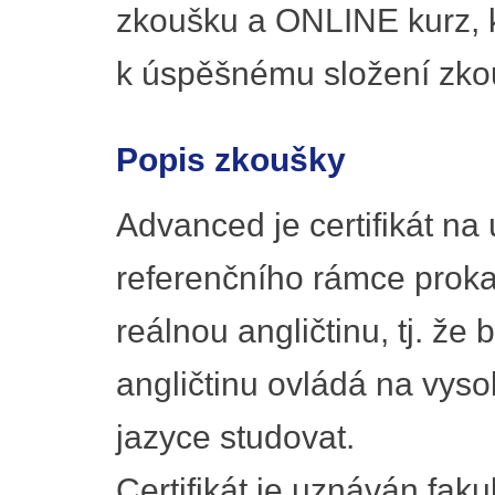
zkoušku a ONLINE kurz, k
k úspěšnému složení zko
Popis zkoušky
Advanced je certifikát na
referenčního rámce prokaz
reálnou angličtinu, tj. ž
angličtinu ovládá na vyso
jazyce studovat.
Certifikát je uznáván faku