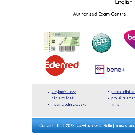
jazykové kurzy
pomaturitní s
děti a mládež
pro učitele/na
mezinárodní zkoušky
firmy
Copyright 1996-2023 -
Jazyková škola Hello
|
mapa strán