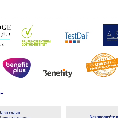
uritní studium
Nezapomeňte n