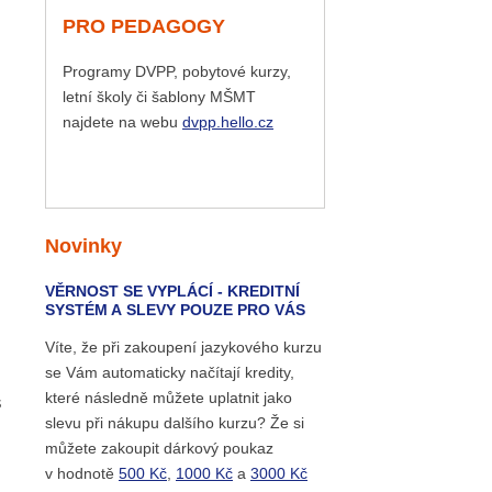
PRO PEDAGOGY
Programy DVPP, pobytové kurzy,
letní školy či šablony MŠMT
najdete na webu
dvpp.hello.cz
Novinky
VĚRNOST SE VYPLÁCÍ - KREDITNÍ
SYSTÉM A SLEVY POUZE PRO VÁS
Víte, že při zakoupení jazykového kurzu
se Vám automaticky načítají kredity,
které následně můžete uplatnit jako
š
slevu při nákupu dalšího kurzu? Že si
můžete zakoupit dárkový poukaz
v hodnotě
500 Kč
,
1000 Kč
a
3000 Kč