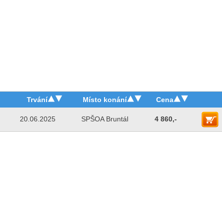
Trvání
Místo konání
Cena
20.06.2025
SPŠOA Bruntál
4 860,-