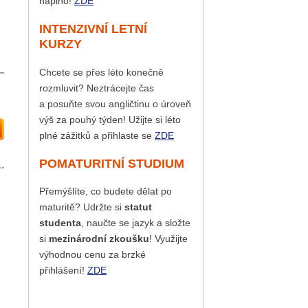
naplno!
ZDE
INTENZIVNÍ LETNÍ
KURZY
Chcete se přes léto konečně
rozmluvit? Neztrácejte čas
a posuňte svou angličtinu o úroveň
výš za pouhý týden! Užijte si léto
plné zážitků a přihlaste se
ZDE
POMATURITNÍ STUDIUM
Přemýšlíte, co budete dělat po
maturitě? Udržte si
statut
studenta
, naučte se jazyk a složte
si
mezinárodní zkoušku
! Využijte
výhodnou cenu za brzké
přihlášení!
ZDE