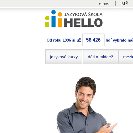
o nás
MŠ
58 426
Od roku 1996 si už
lidí vybralo na
jazykové kurzy
děti a mládež
mezi