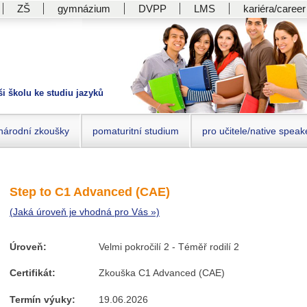
ZŠ
gymnázium
DVPP
LMS
kariéra/career
ši školu ke studiu jazyků
národní zkoušky
pomaturitní studium
pro učitele/native speak
Step to C1 Advanced (CAE)
(Jaká úroveň je vhodná pro Vás »)
Úroveň:
Velmi pokročilí 2 - Téměř rodilí 2
Certifikát:
Zkouška C1 Advanced (CAE)
Termín výuky:
19.06.2026