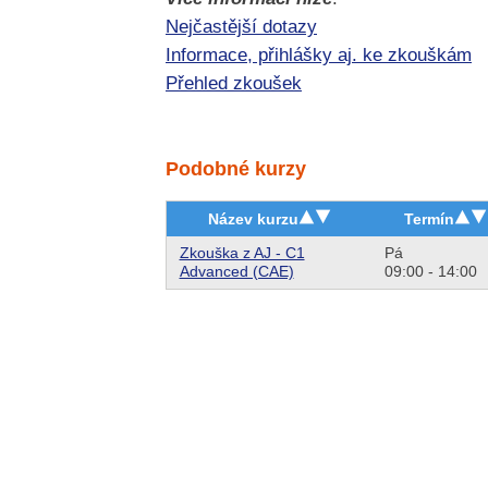
Nejčastější dotazy
Informace, přihlášky aj. ke zkouškám
Přehled zkoušek
Podobné kurzy
Název kurzu
Termín
Zkouška z AJ - C1
Pá
Advanced (CAE)
09:00 - 14:00