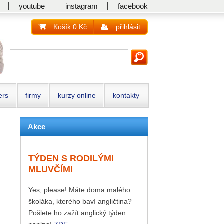
youtube
instagram
facebook
Košík 0 Kč
přihlásit
ers
firmy
kurzy online
kontakty
Akce
TÝDEN S RODILÝMI
MLUVČÍMI
Yes, please! Máte doma malého
školáka, kterého baví angličtina?
Pošlete ho zažít anglický týden