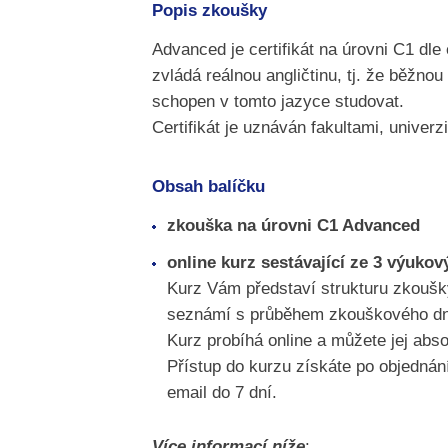
Popis zkoušky
Advanced je certifikát na úrovni C1 dl
zvládá reálnou angličtinu, tj. že běžno
schopen v tomto jazyce studovat.
Certifikát je uznáván fakultami, univer
Obsah balíčku
zkouška na úrovni C1 Advanced
online kurz sestávající ze 3 výuk
Kurz Vám představí strukturu zkoušky
seznámí s průběhem zkouškového dne a
Kurz probíhá online a můžete jej abs
Přístup do kurzu získáte po objednán
email do 7 dní.
Více informací níže
: