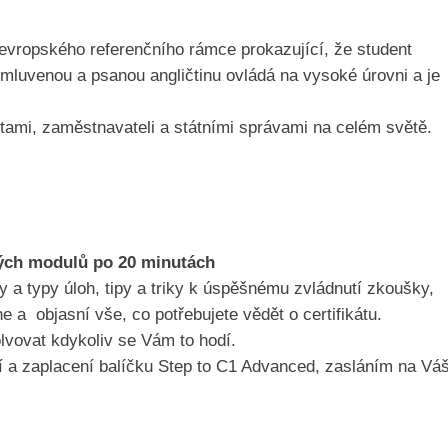
e evropského referenčního rámce prokazující, že student
u mluvenou a psanou angličtinu ovládá na vysoké úrovni a je
zitami, zaměstnavateli a státními správami na celém světě.
ových modulů po 20 minutách
 a typy úloh, tipy a triky k úspěšnému zvládnutí zkoušky,
 objasní vše, co potřebujete vědět o certifikátu.
olvovat kdykoliv se Vám to hodí.
í a zaplacení balíčku Step to C1 Advanced, zasláním na Vá