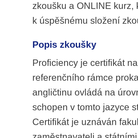
zkoušku a ONLINE kurz, k
k úspěšnému složení zko
Popis zkoušky
Proficiency je certifikát 
referenčního rámce prokaz
angličtinu ovládá na úrov
schopen v tomto jazyce s
Certifikát je uznáván faku
zaměstnavateli a státním