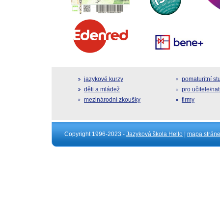
jazykové kurzy
pomaturitní s
děti a mládež
pro učitele/na
mezinárodní zkoušky
firmy
Copyright 1996-2023 -
Jazyková škola Hello
|
mapa strán