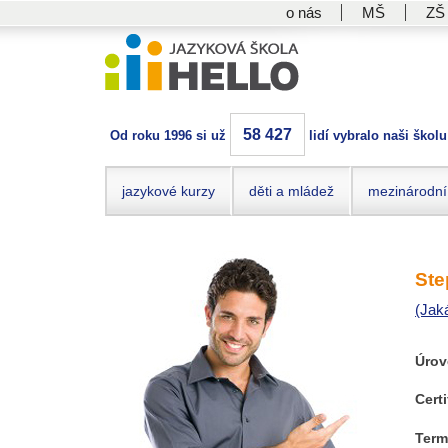
o nás
MŠ
ZŠ
58 427
Od roku 1996 si už
lidí vybralo naši školu
jazykové kurzy
děti a mládež
mezinárodní
Ste
(Jak
Úrov
Certi
Term