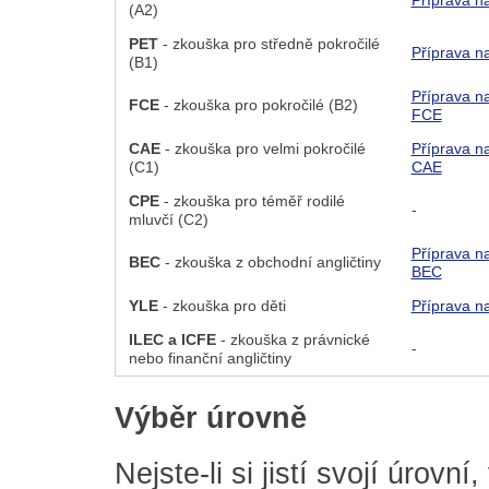
Příprava n
(A2)
PET
- zkouška pro středně pokročilé
Příprava n
(B1)
Příprava n
FCE
- zkouška pro pokročilé (B2)
FCE
CAE
- zkouška pro velmi pokročilé
Příprava n
(C1)
CAE
CPE
- zkouška pro téměř rodilé
-
mluvčí (C2)
Příprava n
BEC
- zkouška z obchodní angličtiny
BEC
YLE
- zkouška pro děti
Příprava n
ILEC a ICFE
- zkouška z právnické
-
nebo finanční angličtiny
Výběr úrovně
Nejste-li si jistí svojí úrovn