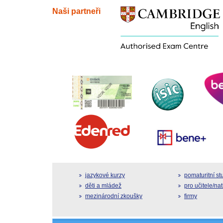
Naši partneři
jazykové kurzy
pomaturitní s
děti a mládež
pro učitele/na
mezinárodní zkoušky
firmy