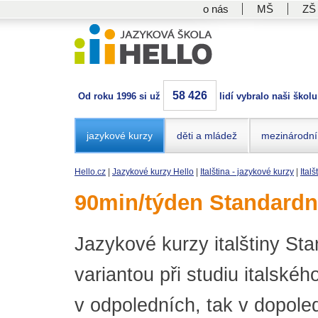
o nás
MŠ
ZŠ
58 426
Od roku 1996 si už
lidí vybralo naši školu
jazykové kurzy
děti a mládež
mezinárodní
Hello.cz
|
Jazykové kurzy Hello
|
Italština - jazykové kurzy
|
Ital
90min/týden Standardn
Jazykové kurzy italštiny St
variantou při studiu italskéh
v odpoledních, tak v dopole