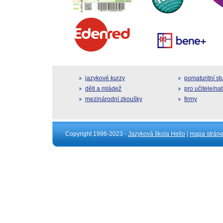
jazykové kurzy
pomaturitní s
děti a mládež
pro učitele/na
mezinárodní zkoušky
firmy
Copyright 1996-2023 -
Jazyková škola Hello
|
mapa strán