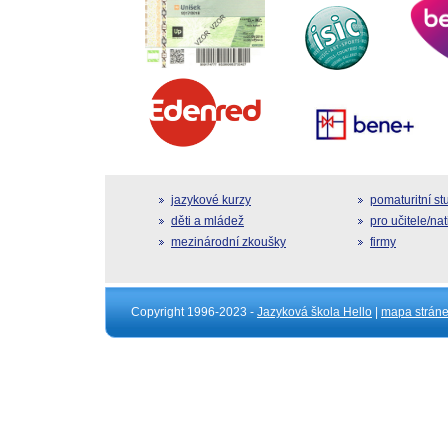
jazykové kurzy
pomaturitní s
děti a mládež
pro učitele/na
mezinárodní zkoušky
firmy
Copyright 1996-2023 -
Jazyková škola Hello
|
mapa strán