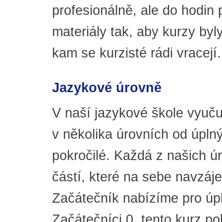
profesionálně, ale do hodin p
materiály tak, aby kurzy by
kam se kurzisté rádi vracejí.
Jazykové úrovně
V naší jazykové škole vyuč
v několika úrovních od úpln
pokročilé. Každá z našich úr
částí, které na sebe navzáj
Začátečník nabízíme pro úp
Začátečníci 0, tento kurz p