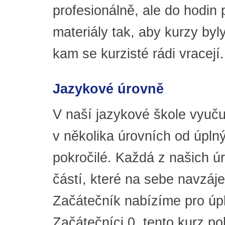
profesionálně, ale do hodin p
materiály tak, aby kurzy by
kam se kurzisté rádi vracejí.
Jazykové úrovně
V naší jazykové škole vyuč
v několika úrovních od úpln
pokročilé. Každá z našich úr
částí, které na sebe navzáj
Začátečník nabízíme pro úp
Začátečníci 0, tento kurz p