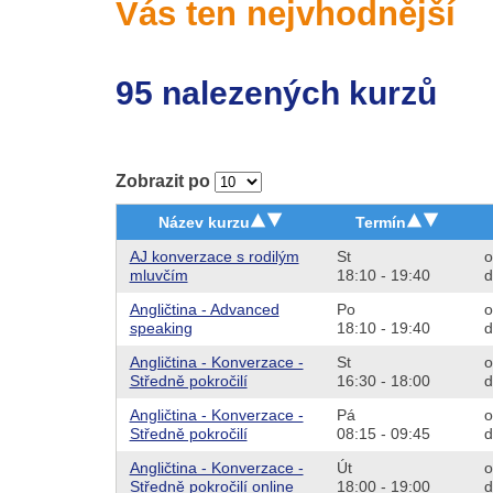
Vás ten nejvhodnější
95 nalezených kurzů
Zobrazit po
Název kurzu
Termín
AJ konverzace s rodilým
St
o
mluvčím
18:10 - 19:40
d
Angličtina - Advanced
Po
o
speaking
18:10 - 19:40
d
Angličtina - Konverzace -
St
o
Středně pokročilí
16:30 - 18:00
d
Angličtina - Konverzace -
Pá
o
Středně pokročilí
08:15 - 09:45
d
Angličtina - Konverzace -
Út
o
Středně pokročilí online
18:00 - 19:00
d