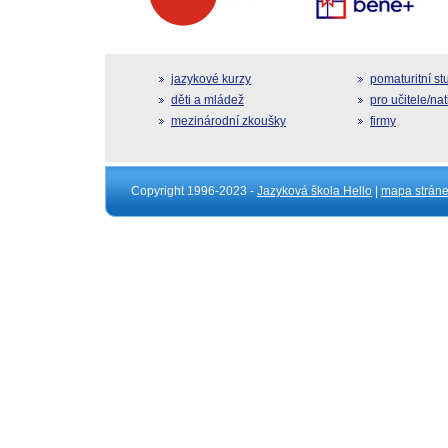
jazykové kurzy
pomaturitní s
děti a mládež
pro učitele/na
mezinárodní zkoušky
firmy
Copyright 1996-2023 -
Jazyková škola Hello
|
mapa strán