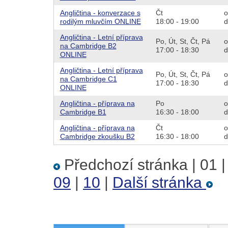
Angličtina - konverzace s
Čt
o
rodilým mluvčím ONLINE
18:00 - 19:00
d
Angličtina - Letní příprava
Po,
Út,
St,
Čt,
Pá
o
na Cambridge B2
17:00 - 18:30
d
ONLINE
Angličtina - Letní příprava
Po,
Út,
St,
Čt,
Pá
o
na Cambridge C1
17:00 - 18:30
d
ONLINE
Angličtina - příprava na
Po
o
Cambridge B1
16:30 - 18:00
d
Angličtina - příprava na
Čt
o
Cambridge zkoušku B2
16:30 - 18:00
d
Předchozí stránka
|
01
09
|
10
|
Další stránka